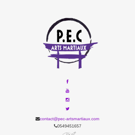
contact@pec-artsmartiaux.com
0549451657