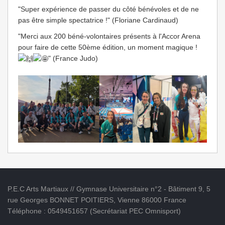
"Super expérience de passer du côté bénévoles et de ne
pas être simple spectatrice !" (Floriane Cardinaud)
"Merci aux 200 béné-volontaires présents à l'Accor Arena
pour faire de cette 50ème édition, un moment magique !
" (France Judo)
P.E.C Arts Martiaux // Gymnase Universitaire n°2 - Bâtiment 9, 5
rue Georges BONNET POITIERS, Vienne 86000 France
Téléphone : 0549451657 (Secrétariat PEC Omnisport)