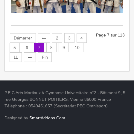
Page 7 sur 113
Démarrer
2
3
4
5
6
7
8
9
10
11
Fin
P.E.C Arts Martiaux // Gymnase Universitaire n°2 - Bâtiment 9, 5
rue Georges BONNET POITIERS, Vienne 86000 France
Téléphone : 0549451657 (Secrétariat PEC Omnisport)
Designed by
SmartAddons.Com