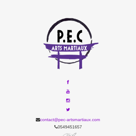
contact@pec-artsmartiaux.com
0549451657